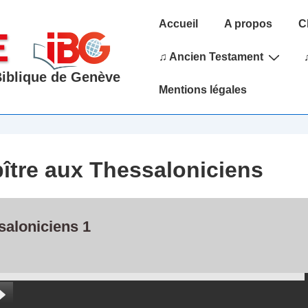
Main
Accueil
A propos
C
Navigation
♫ Ancien Testament
 Biblique de Genève
Mentions légales
pître aux Thessaloniciens
saloniciens 1