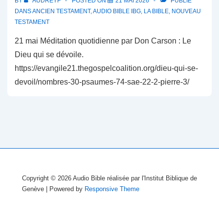
BY
AUDREYF
POSTED ON
21 MAI 2026
PUBLIÉ
DANS
ANCIEN TESTAMENT
,
AUDIO BIBLE IBG
,
LA BIBLE
,
NOUVEAU
TESTAMENT
21 mai Méditation quotidienne par Don Carson : Le
Dieu qui se dévoile.
https://evangile21.thegospelcoalition.org/dieu-qui-se-
devoil/nombres-30-psaumes-74-sae-22-2-pierre-3/
Copyright © 2026
Audio Bible réalisée par l'Institut Biblique de
Genève
| Powered by
Responsive Theme