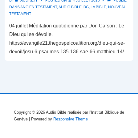
BY
AUDREYF
POSTED ON
4 JUILLET 2026
PUBLIÉ
DANS
ANCIEN TESTAMENT
,
AUDIO BIBLE IBG
,
LA BIBLE
,
NOUVEAU
TESTAMENT
04 juillet Méditation quotidienne par Don Carson : Le
Dieu qui se dévoile.
https://evangile21.thegospelcoalition.org/dieu-qui-se-
devoil/josu-6-psaumes-135-136-sae-66-matthieu-14/
Copyright © 2026
Audio Bible réalisée par l'Institut Biblique de
Genève
| Powered by
Responsive Theme