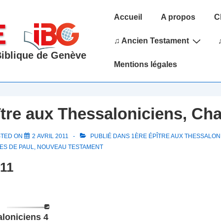
Main
Accueil
A propos
C
Navigation
♫ Ancien Testament
 Biblique de Genève
Mentions légales
ître aux Thessaloniciens, Cha
STED ON
2 AVRIL 2011
PUBLIÉ DANS
1ÈRE ÉPÎTRE AUX THESSALON
ES DE PAUL
,
NOUVEAU TESTAMENT
011
loniciens 4