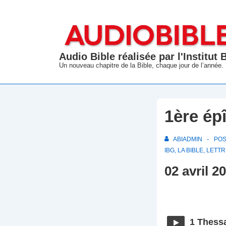
↓
passer
au
contenu
Audio Bible réalisée par l'Institut
principal
Un nouveau chapitre de la Bible, chaque jour de l’année.
1ère ép
ABIADMIN
PO
IBG
,
LA BIBLE
,
LETTR
02 avril 2
1 Thessa