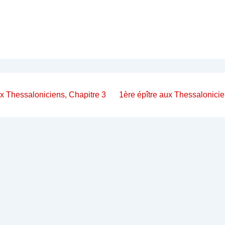
on
Next
ux Thessaloniciens, Chapitre 3
1ère épître aux Thessalonicie
Post
is