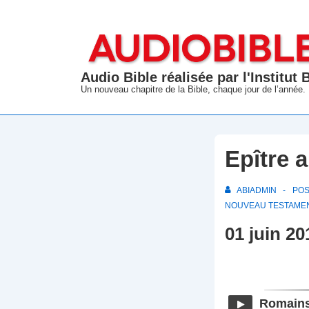
↓
passer
au
contenu
Audio Bible réalisée par l'Institut
principal
Un nouveau chapitre de la Bible, chaque jour de l’année.
Epître 
ABIADMIN
PO
NOUVEAU TESTAME
01 juin 20
Romains