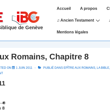
Main
Accueil
A propos
C
Navigation
♫ Ancien Testament
 Biblique de Genève
Mentions légales
aux Romains, Chapitre 8
STED ON
1 JUIN 2011
PUBLIÉ DANS
EPÎTRE AUX ROMAINS
,
LA BIBLE
NT
11
 8