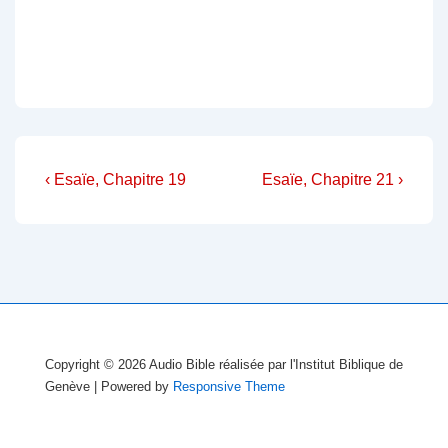
Navigation
Previous
Next
‹ Esaïe, Chapitre 19
Esaïe, Chapitre 21 ›
Post
Post
de
is
is
l’article
Copyright © 2026
Audio Bible réalisée par l'Institut Biblique de
Genève
| Powered by
Responsive Theme