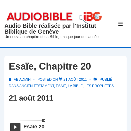
↓
passer
au
Audio Bible réalisée par l'Institut
ME
contenu
Biblique de Genève
principal
Un nouveau chapitre de la Bible, chaque jour de l’année.
Esaïe, Chapitre 20
ABIADMIN
POSTED ON
21 AOÛT 2011
PUBLIÉ
DANS
ANCIEN TESTAMENT
,
ESAÏE
,
LA BIBLE
,
LES PROPHÈTES
21 août 2011
Esaïe 20