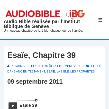
↓
passer
au
Audio Bible réalisée par l'Institut
ME
contenu
Biblique de Genève
principal
Un nouveau chapitre de la Bible, chaque jour de l’année.
Esaïe, Chapitre 39
ABIADMIN
POSTED ON
9 SEPTEMBRE 2011
PUBLIÉ
DANS
ANCIEN TESTAMENT
,
ESAÏE
,
LA BIBLE
,
LES PROPHÈTES
09 septembre 2011
Esaïe 39