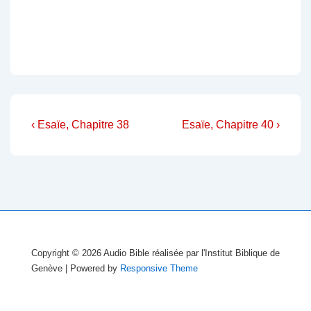
Navigation
Previous
Next
‹ Esaïe, Chapitre 38
Esaïe, Chapitre 40 ›
Post
Post
de
is
is
l’article
Copyright © 2026
Audio Bible réalisée par l'Institut Biblique de
Genève
| Powered by
Responsive Theme