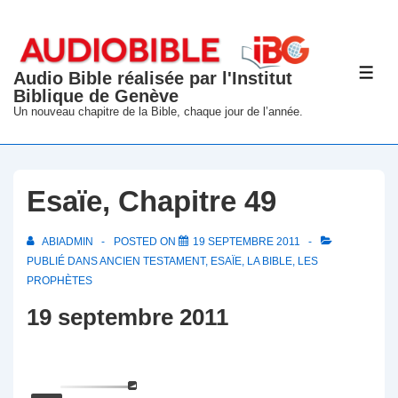
↓
passer
au
Audio Bible réalisée par l'Institut
ME
contenu
Biblique de Genève
principal
Un nouveau chapitre de la Bible, chaque jour de l’année.
Esaïe, Chapitre 49
ABIADMIN
POSTED ON
19 SEPTEMBRE 2011
PUBLIÉ DANS
ANCIEN TESTAMENT
,
ESAÏE
,
LA BIBLE
,
LES
PROPHÈTES
19 septembre 2011