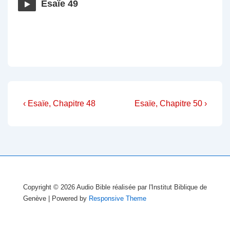
Esaïe 49
Navigation
Previous
Next
‹ Esaïe, Chapitre 48
Esaïe, Chapitre 50 ›
Post
Post
de
is
is
l’article
Copyright © 2026
Audio Bible réalisée par l'Institut Biblique de
Genève
| Powered by
Responsive Theme