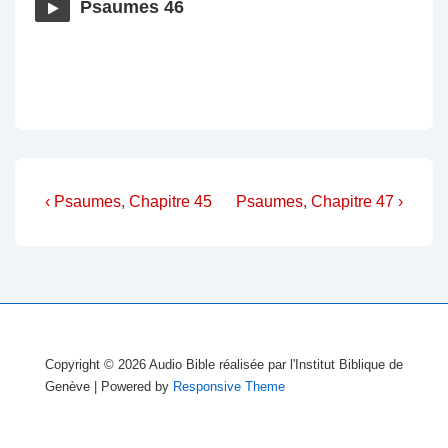
Psaumes 46
Navigation
Previous
Next
‹ Psaumes, Chapitre 45
Psaumes, Chapitre 47 ›
Post
Post
de
is
is
l’article
Copyright © 2026
Audio Bible réalisée par l'Institut Biblique de
Genève
| Powered by
Responsive Theme