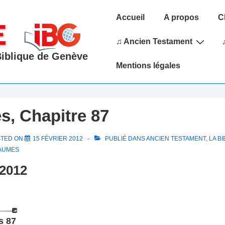
Main
Accueil
A propos
C
Navigation
♫ Ancien Testament
 Biblique de Genève
Mentions légales
, Chapitre 87
STED ON
15 FÉVRIER 2012
PUBLIÉ DANS
ANCIEN TESTAMENT
,
LA BI
AUMES
 2012
s 87