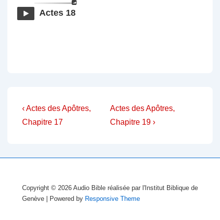
Actes 18
Navigation
Previous
Next
‹ Actes des Apôtres,
Actes des Apôtres,
Post
Post
de
Chapitre 17
Chapitre 19 ›
is
is
l’article
Copyright © 2026
Audio Bible réalisée par l'Institut Biblique de
Genève
| Powered by
Responsive Theme