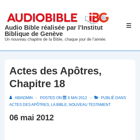
↓
passer
au
Audio Bible réalisée par l'Institut
ME
contenu
Biblique de Genève
principal
Un nouveau chapitre de la Bible, chaque jour de l’année.
Actes des Apôtres,
Chapitre 18
ABIADMIN
POSTED ON
6 MAI 2012
PUBLIÉ DANS
ACTES DES APÔTRES
,
LA BIBLE
,
NOUVEAU TESTAMENT
06 mai 2012