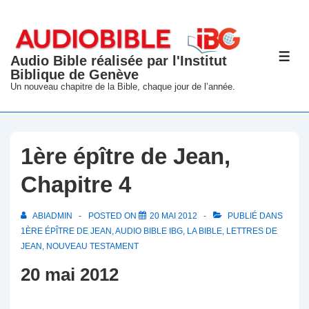
↓
passer
au
Audio Bible réalisée par l'Institut
ME
contenu
Biblique de Genève
principal
Un nouveau chapitre de la Bible, chaque jour de l’année.
1ère épître de Jean,
Chapitre 4
ABIADMIN
POSTED ON
20 MAI 2012
PUBLIÉ DANS
1ÈRE ÉPÎTRE DE JEAN
,
AUDIO BIBLE IBG
,
LA BIBLE
,
LETTRES DE
JEAN
,
NOUVEAU TESTAMENT
20 mai 2012