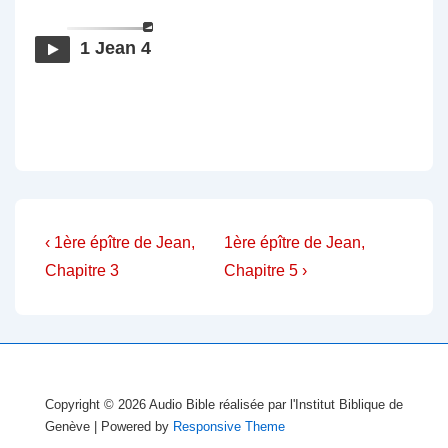
1 Jean 4
Navigation
Previous
Next
‹ 1ère épître de Jean,
1ère épître de Jean,
Post
Post
de
Chapitre 3
Chapitre 5 ›
is
is
l’article
Copyright © 2026
Audio Bible réalisée par l'Institut Biblique de
Genève
| Powered by
Responsive Theme