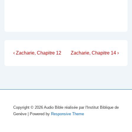
Navigation
Previous
Next
‹ Zacharie, Chapitre 12
Zacharie, Chapitre 14 ›
Post
Post
de
is
is
l’article
Copyright © 2026
Audio Bible réalisée par l'Institut Biblique de
Genève
| Powered by
Responsive Theme