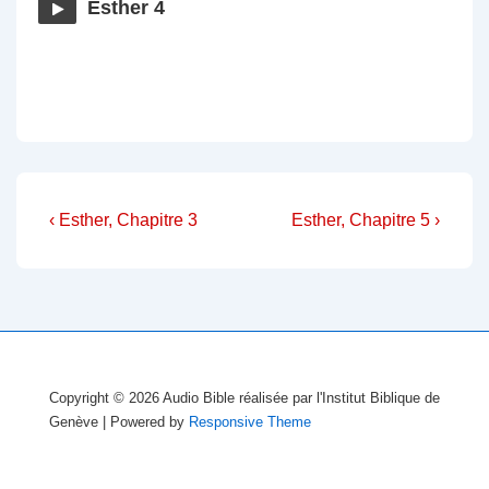
Esther 4
Navigation
Previous
Next
‹ Esther, Chapitre 3
Esther, Chapitre 5 ›
Post
Post
de
is
is
l’article
Copyright © 2026
Audio Bible réalisée par l'Institut Biblique de
Genève
| Powered by
Responsive Theme