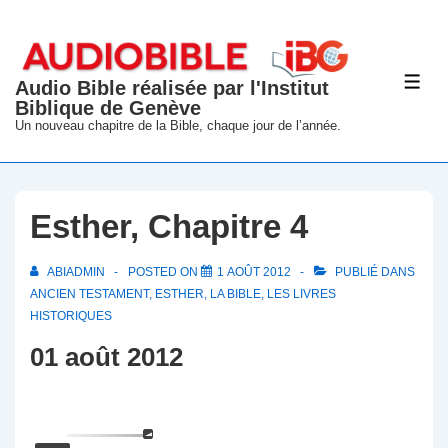
↓
passer
au
Audio Bible réalisée par l'Institut
ME
contenu
Biblique de Genève
principal
Un nouveau chapitre de la Bible, chaque jour de l’année.
Esther, Chapitre 4
ABIADMIN
POSTED ON
1 AOÛT 2012
PUBLIÉ DANS
ANCIEN TESTAMENT
,
ESTHER
,
LA BIBLE
,
LES LIVRES
HISTORIQUES
01 août 2012