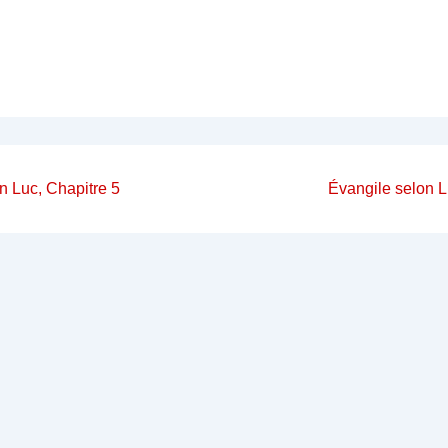
on
Next
n Luc, Chapitre 5
Évangile selon L
Post
is