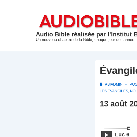
↓
passer
au
contenu
Audio Bible réalisée par l'Institut
principal
Un nouveau chapitre de la Bible, chaque jour de l’année.
Évangil
ABIADMIN
PO
LES ÉVANGILES
,
NO
13 août 2
Luc 6