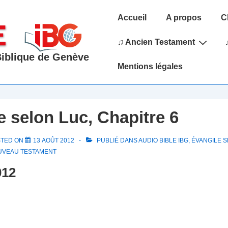
Main
Accueil
A propos
C
Navigation
♫ Ancien Testament
 Biblique de Genève
Mentions légales
e selon Luc, Chapitre 6
STED ON
13 AOÛT 2012
PUBLIÉ DANS
AUDIO BIBLE IBG
,
ÉVANGILE 
UVEAU TESTAMENT
012