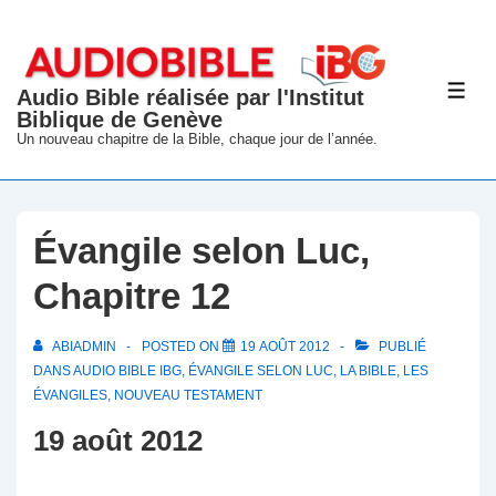
↓
passer
au
Audio Bible réalisée par l'Institut
ME
contenu
Biblique de Genève
principal
Un nouveau chapitre de la Bible, chaque jour de l’année.
Évangile selon Luc,
Chapitre 12
ABIADMIN
POSTED ON
19 AOÛT 2012
PUBLIÉ
DANS
AUDIO BIBLE IBG
,
ÉVANGILE SELON LUC
,
LA BIBLE
,
LES
ÉVANGILES
,
NOUVEAU TESTAMENT
19 août 2012