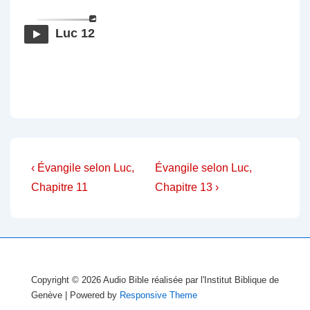
Luc 12
Navigation
Previous
Next
‹ Évangile selon Luc,
Évangile selon Luc,
Post
Post
de
Chapitre 11
Chapitre 13 ›
is
is
l’article
Copyright © 2026
Audio Bible réalisée par l'Institut Biblique de
Genève
| Powered by
Responsive Theme