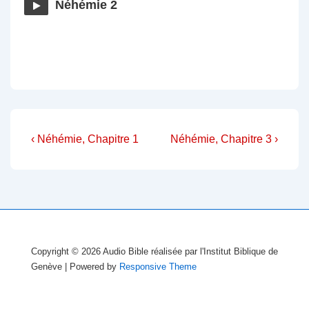
Néhémie 2
Navigation
Previous
Next
‹ Néhémie, Chapitre 1
Néhémie, Chapitre 3 ›
Post
Post
de
is
is
l’article
Copyright © 2026
Audio Bible réalisée par l'Institut Biblique de
Genève
| Powered by
Responsive Theme