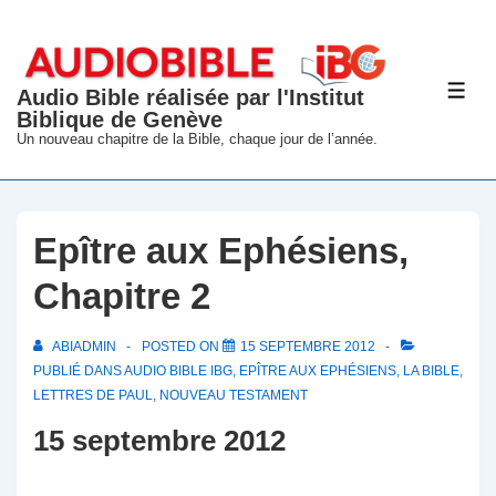
↓
passer
au
Audio Bible réalisée par l'Institut
ME
contenu
Biblique de Genève
principal
Un nouveau chapitre de la Bible, chaque jour de l’année.
Epître aux Ephésiens,
Chapitre 2
ABIADMIN
POSTED ON
15 SEPTEMBRE 2012
PUBLIÉ DANS
AUDIO BIBLE IBG
,
EPÎTRE AUX EPHÉSIENS
,
LA BIBLE
,
LETTRES DE PAUL
,
NOUVEAU TESTAMENT
15 septembre 2012