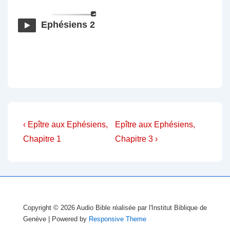
Ephésiens 2
Navigation
Previous
Next
‹ Epître aux Ephésiens,
Epître aux Ephésiens,
Post
Post
de
Chapitre 1
Chapitre 3 ›
is
is
l’article
Copyright © 2026
Audio Bible réalisée par l'Institut Biblique de
Genève
| Powered by
Responsive Theme