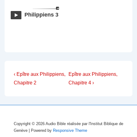
Philippiens 3
Navigation
Previous
Next
‹ Epître aux Philippiens,
Epître aux Philippiens,
Post
Post
de
Chapitre 2
Chapitre 4 ›
is
is
l’article
Copyright © 2026
Audio Bible réalisée par l'Institut Biblique de
Genève
| Powered by
Responsive Theme