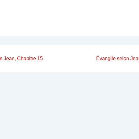
on
Next
on Jean, Chapitre 15
Évangile selon Jean
Post
is