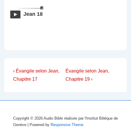
Jean 18
Navigation
Previous
Next
‹ Évangile selon Jean,
Évangile selon Jean,
Post
Post
de
Chapitre 17
Chapitre 19 ›
is
is
l’article
Copyright © 2026
Audio Bible réalisée par l'Institut Biblique de
Genève
| Powered by
Responsive Theme