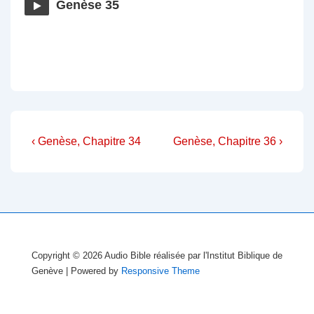
Genèse 35
Navigation
Previous
Next
‹ Genèse, Chapitre 34
Genèse, Chapitre 36 ›
Post
Post
de
is
is
l’article
Copyright © 2026
Audio Bible réalisée par l'Institut Biblique de
Genève
| Powered by
Responsive Theme