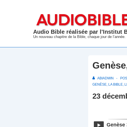
↓
passer
au
contenu
Audio Bible réalisée par l'Institut
principal
Un nouveau chapitre de la Bible, chaque jour de l’année.
Genèse,
ABIADMIN
PO
GENÈSE
,
LA BIBLE
,
L
23 décem
Genèse 