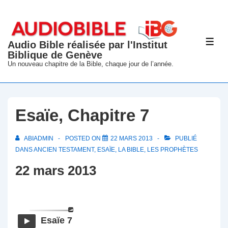
↓
passer
au
Audio Bible réalisée par l'Institut
ME
contenu
Biblique de Genève
principal
Un nouveau chapitre de la Bible, chaque jour de l’année.
Esaïe, Chapitre 7
ABIADMIN
POSTED ON
22 MARS 2013
PUBLIÉ
DANS
ANCIEN TESTAMENT
,
ESAÏE
,
LA BIBLE
,
LES PROPHÈTES
22 mars 2013
Esaïe 7