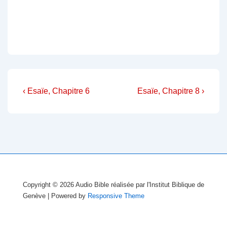
Navigation
Previous
Next
‹ Esaïe, Chapitre 6
Esaïe, Chapitre 8 ›
Post
Post
de
is
is
l’article
Copyright © 2026
Audio Bible réalisée par l'Institut Biblique de
Genève
| Powered by
Responsive Theme