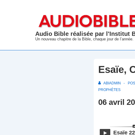
↓
passer
au
contenu
Audio Bible réalisée par l'Institut
principal
Un nouveau chapitre de la Bible, chaque jour de l’année.
Esaïe, 
ABIADMIN
PO
PROPHÈTES
06 avril 2
Esaïe 22