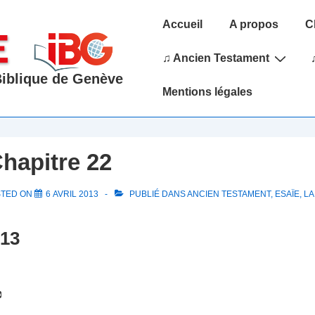
Main
Accueil
A propos
C
Navigation
♫ Ancien Testament
 Biblique de Genève
Mentions légales
Chapitre 22
STED ON
6 AVRIL 2013
PUBLIÉ DANS
ANCIEN TESTAMENT
,
ESAÏE
,
LA
013