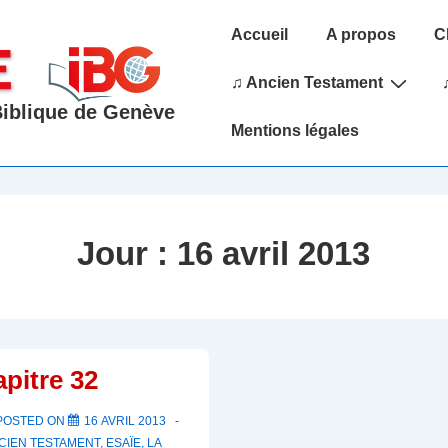
Main
Accueil
A propos
C
Navigation
♫ Ancien Testament
 Biblique de Genève
Mentions légales
Jour :
16 avril 2013
apitre 32
POSTED ON
16 AVRIL 2013
CIEN TESTAMENT
,
ESAÏE
,
LA