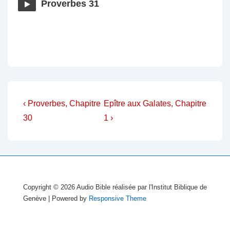
Proverbes 31
Navigation
Previous
Next
‹ Proverbes, Chapitre
Epître aux Galates, Chapitre
Post
Post
de
30
1 ›
is
is
l’article
Copyright © 2026
Audio Bible réalisée par l'Institut Biblique de
Genève
| Powered by
Responsive Theme