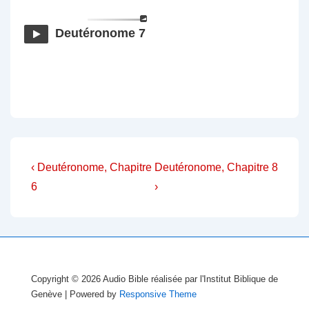
Deutéronome 7
Navigation
Previous
Next
‹ Deutéronome, Chapitre
Deutéronome, Chapitre 8
Post
Post
de
6
›
is
is
l’article
Copyright © 2026
Audio Bible réalisée par l'Institut Biblique de
Genève
| Powered by
Responsive Theme