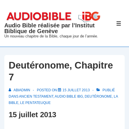
↓
passer
au
Audio Bible réalisée par l'Institut
ME
contenu
Biblique de Genève
principal
Un nouveau chapitre de la Bible, chaque jour de l’année.
Deutéronome, Chapitre
7
ABIADMIN
POSTED ON
15 JUILLET 2013
PUBLIÉ
DANS
ANCIEN TESTAMENT
,
AUDIO BIBLE IBG
,
DEUTÉRONOME
,
LA
BIBLE
,
LE PENTATEUQUE
15 juillet 2013