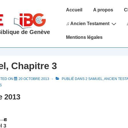
Main
Accueil
A propos
C
Navigation
♫ Ancien Testament
 Biblique de Genève
Mentions légales
l, Chapitre 3
STED ON
20 OCTOBRE 2013
PUBLIÉ DANS
2 SAMUEL
,
ANCIEN TEST
S
e 2013
l 3