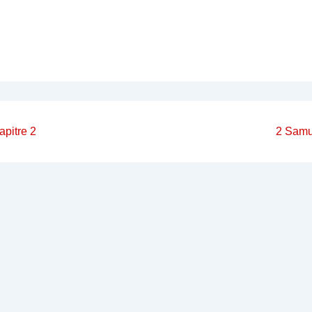
on
Next
apitre 2
2 Samue
Post
is