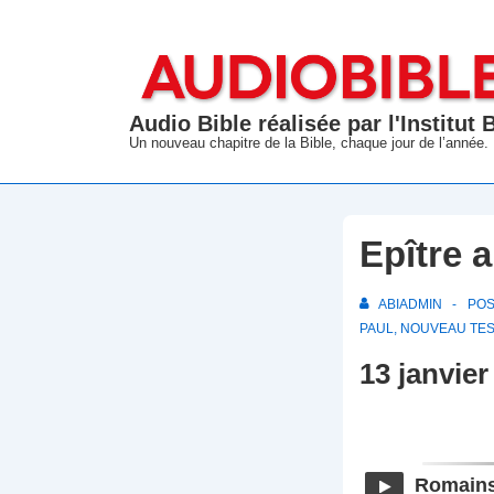
↓
passer
au
contenu
Audio Bible réalisée par l'Institut
principal
Un nouveau chapitre de la Bible, chaque jour de l’année.
Epître 
ABIADMIN
PO
PAUL
,
NOUVEAU TE
13 janvier
Romains