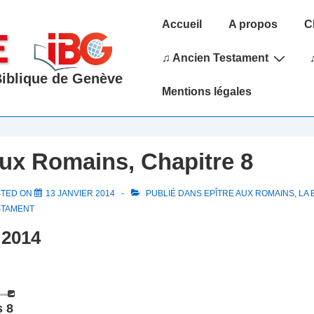
Main
Accueil
A propos
C
Navigation
♫ Ancien Testament
 Biblique de Genève
Mentions légales
aux Romains, Chapitre 8
STED ON
13 JANVIER 2014
PUBLIÉ DANS
EPÎTRE AUX ROMAINS
,
LA 
STAMENT
 2014
 8