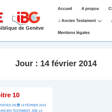
Main
Accueil
A propos
C
Navigation
♫ Ancien Testament
 Biblique de Genève
Mentions légales
Jour :
14 février 2014
itre 10
POSTED ON
14 FÉVRIER 2014
S
ANCIEN TESTAMENT
,
JOB
,
LA