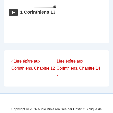
1 Corinthiens 13
Navigation
Previous
Next
‹ 1ère épître aux
1ère épître aux
Post
Post
de
Corinthiens, Chapitre 12
Corinthiens, Chapitre 14
is
is
›
l’article
Copyright © 2026
Audio Bible réalisée par l'Institut Biblique de