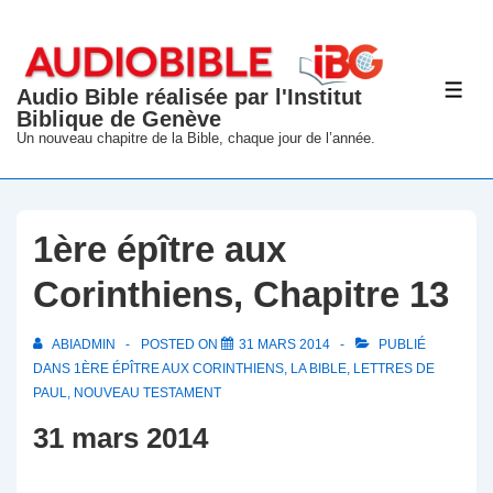
↓
passer
au
Audio Bible réalisée par l'Institut
ME
contenu
Biblique de Genève
principal
Un nouveau chapitre de la Bible, chaque jour de l’année.
1ère épître aux
Corinthiens, Chapitre 13
ABIADMIN
POSTED ON
31 MARS 2014
PUBLIÉ
DANS
1ÈRE ÉPÎTRE AUX CORINTHIENS
,
LA BIBLE
,
LETTRES DE
PAUL
,
NOUVEAU TESTAMENT
31 mars 2014