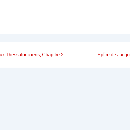
on
Next
aux Thessaloniciens, Chapitre 2
Epître de Jacqu
Post
is