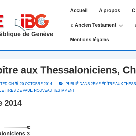
Main
Accueil
A propos
C
Navigation
♫ Ancien Testament
 Biblique de Genève
Mentions légales
ître aux Thessaloniciens, Ch
STED ON
20 OCTOBRE 2014
PUBLIÉ DANS
2ÈME ÉPÎTRE AUX THES
LETTRES DE PAUL
,
NOUVEAU TESTAMENT
e 2014
loniciens 3