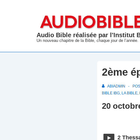
↓
passer
au
contenu
Audio Bible réalisée par l'Institut
principal
Un nouveau chapitre de la Bible, chaque jour de l’année.
2ème ép
ABIADMIN
PO
BIBLE IBG
,
LA BIBLE
,
20 octobr
2 Thessa