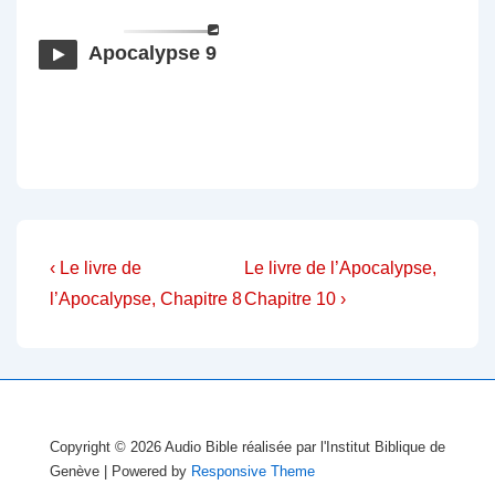
Apocalypse 9
Navigation
Previous
Next
‹ Le livre de
Le livre de l’Apocalypse,
Post
Post
de
l’Apocalypse, Chapitre 8
Chapitre 10 ›
is
is
l’article
Copyright © 2026
Audio Bible réalisée par l'Institut Biblique de
Genève
| Powered by
Responsive Theme