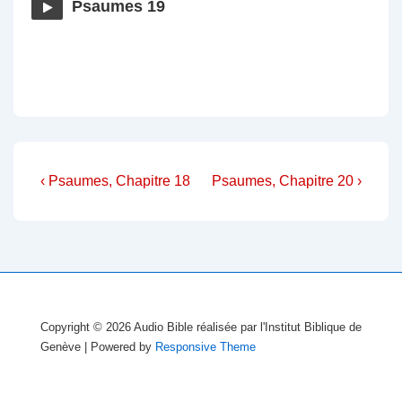
Psaumes 19
Navigation
Previous
Next
‹ Psaumes, Chapitre 18
Psaumes, Chapitre 20 ›
Post
Post
de
is
is
l’article
Copyright © 2026
Audio Bible réalisée par l'Institut Biblique de
Genève
| Powered by
Responsive Theme