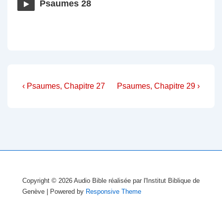
Psaumes 28
Navigation
Previous
Next
‹ Psaumes, Chapitre 27
Psaumes, Chapitre 29 ›
Post
Post
de
is
is
l’article
Copyright © 2026
Audio Bible réalisée par l'Institut Biblique de
Genève
| Powered by
Responsive Theme