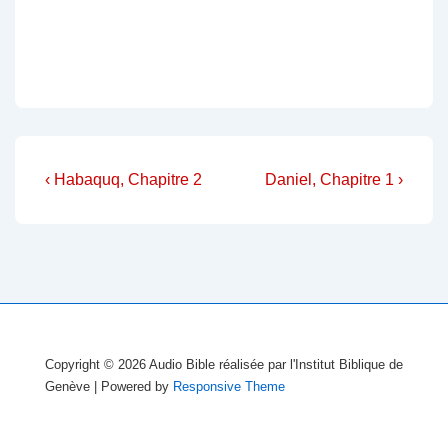
Navigation
Previous
Next
‹ Habaquq, Chapitre 2
Daniel, Chapitre 1 ›
Post
Post
de
is
is
l’article
Copyright © 2026
Audio Bible réalisée par l'Institut Biblique de
Genève
| Powered by
Responsive Theme