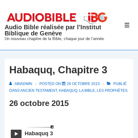
↓
passer
au
Audio Bible réalisée par l'Institut
ME
contenu
Biblique de Genève
principal
Un nouveau chapitre de la Bible, chaque jour de l’année.
Habaquq, Chapitre 3
ABIADMIN
POSTED ON
26 OCTOBRE 2015
PUBLIÉ
DANS
ANCIEN TESTAMENT
,
HABAQUQ
,
LA BIBLE
,
LES PROPHÈTES
26 octobre 2015
Habaquq 3