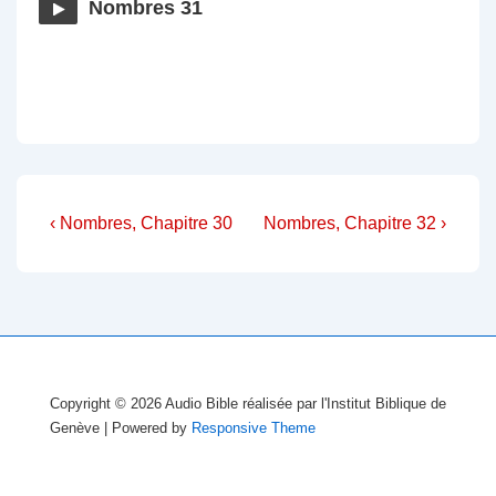
Nombres 31
Navigation
Previous
Next
‹ Nombres, Chapitre 30
Nombres, Chapitre 32 ›
Post
Post
de
is
is
l’article
Copyright © 2026
Audio Bible réalisée par l'Institut Biblique de
Genève
| Powered by
Responsive Theme