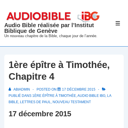
↓
passer
au
Audio Bible réalisée par l'Institut
ME
contenu
Biblique de Genève
principal
Un nouveau chapitre de la Bible, chaque jour de l’année.
1ère épître à Timothée,
Chapitre 4
ABIADMIN
POSTED ON
17 DÉCEMBRE 2015
PUBLIÉ DANS
1ÈRE ÉPÎTRE À TIMOTHÉE
,
AUDIO BIBLE IBG
,
LA
BIBLE
,
LETTRES DE PAUL
,
NOUVEAU TESTAMENT
17 décembre 2015