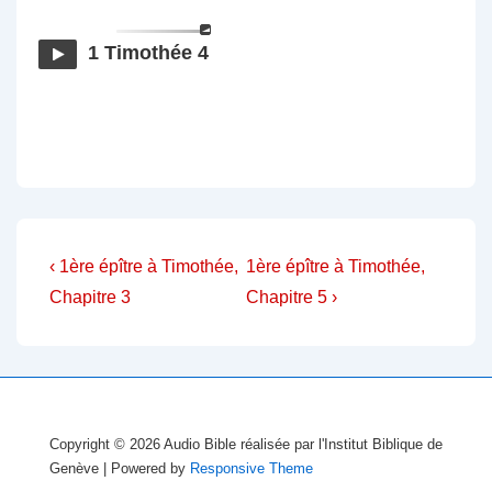
1 Timothée 4
Navigation
Previous
Next
‹ 1ère épître à Timothée,
1ère épître à Timothée,
Post
Post
de
Chapitre 3
Chapitre 5 ›
is
is
l’article
Copyright © 2026
Audio Bible réalisée par l'Institut Biblique de
Genève
| Powered by
Responsive Theme