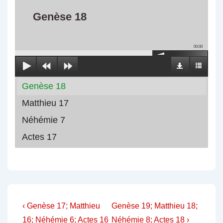
Genèse 18
00:00
Genèse 18
Matthieu 17
Néhémie 7
Actes 17
Navigation
Previous
Next
‹ Genèse 17; Matthieu
Genèse 19; Matthieu 18;
Post
Post
16; Néhémie 6; Actes 16
Néhémie 8; Actes 18 ›