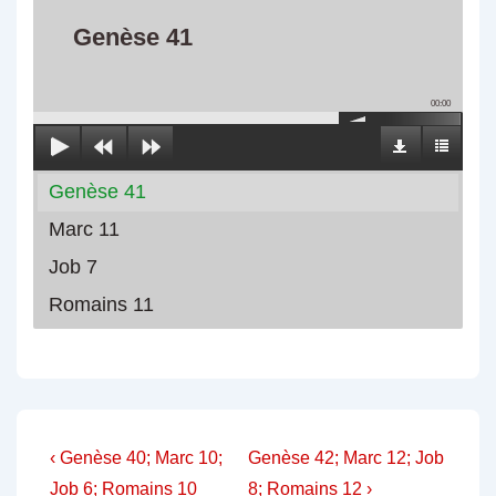
Genèse 41
00:00
Genèse 41
Marc 11
Job 7
Romains 11
Navigation
Previous
Next
‹ Genèse 40; Marc 10;
Genèse 42; Marc 12; Job
Post
Post
Job 6; Romains 10
8; Romains 12 ›