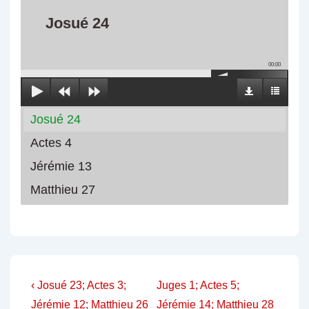
Josué 24
00:00
Josué 24
Actes 4
Jérémie 13
Matthieu 27
Navigation
Previous
Next
‹ Josué 23; Actes 3;
Juges 1; Actes 5;
Post
Post
Jérémie 12; Matthieu 26
Jérémie 14; Matthieu 28