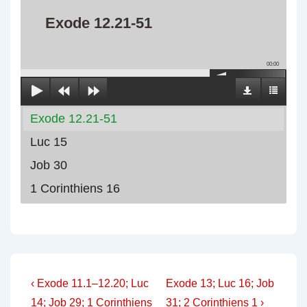
Exode 12.21-51
00:00
Exode 12.21-51
Luc 15
Job 30
1 Corinthiens 16
Navigation
Previous
Next
‹ Exode 11.1–12.20; Luc
Exode 13; Luc 16; Job
Post
Post
14; Job 29; 1 Corinthiens
31; 2 Corinthiens 1 ›