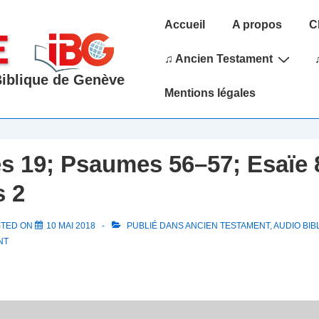
Main
Accueil
A propos
C
Navigation
♫ Ancien Testament
 Biblique de Genève
Mentions légales
 19; Psaumes 56–57; Esaïe 8
 2
STED ON
10 MAI 2018
PUBLIÉ DANS
ANCIEN TESTAMENT
,
AUDIO BIB
NT