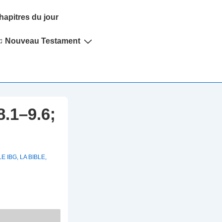
hapitres du jour
♫ Nouveau Testament
.1–9.6;
LE IBG
,
LA BIBLE
,