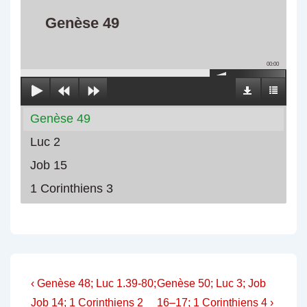
Genèse 49
00:00
Genèse 49
Luc 2
Job 15
1 Corinthiens 3
Navigation
Previous
Next
‹ Genèse 48; Luc 1.39-80;
Genèse 50; Luc 3; Job
Post
Post
Job 14; 1 Corinthiens 2
16–17; 1 Corinthiens 4 ›