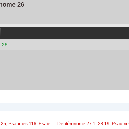
nome 26
 26
7
8
on
Next
 25; Psaumes 116; Esaïe
Deutéronome 27.1–28.19; Psaumes