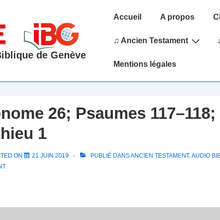
Main
Accueil
A propos
C
Navigation
♫ Ancien Testament
 Biblique de Genève
Mentions légales
nome 26; Psaumes 117–118; 
thieu 1
STED ON
21 JUIN 2019
PUBLIÉ DANS
ANCIEN TESTAMENT
,
AUDIO BI
NT