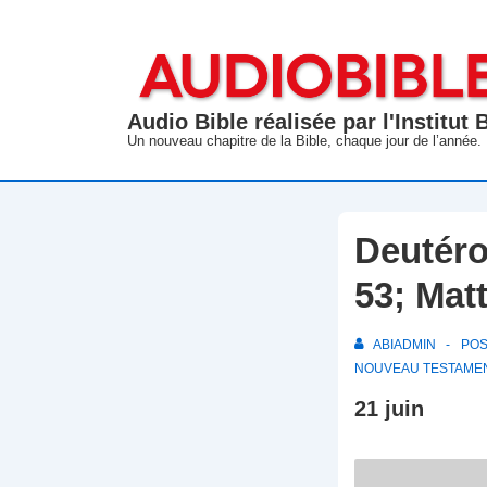
↓
passer
au
contenu
Audio Bible réalisée par l'Institut
principal
Un nouveau chapitre de la Bible, chaque jour de l’année.
Deutéro
53; Mat
ABIADMIN
PO
NOUVEAU TESTAME
21 juin