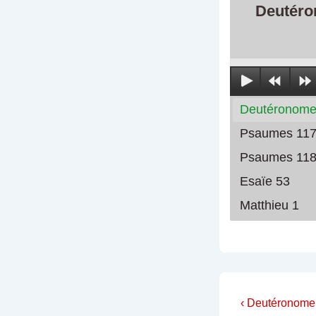
Deutéro
Deutéronome
Psaumes 11
Psaumes 11
Esaïe 53
Matthieu 1
Navigati
Previous
‹ Deutéronome