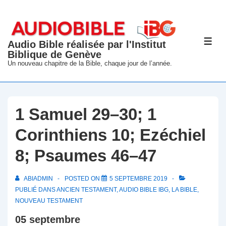
↓
passer
au
Audio Bible réalisée par l'Institut
ME
contenu
Biblique de Genève
principal
Un nouveau chapitre de la Bible, chaque jour de l’année.
1 Samuel 29–30; 1
Corinthiens 10; Ezéchiel
8; Psaumes 46–47
ABIADMIN
POSTED ON
5 SEPTEMBRE 2019
PUBLIÉ DANS
ANCIEN TESTAMENT
,
AUDIO BIBLE IBG
,
LA BIBLE
,
NOUVEAU TESTAMENT
05 septembre