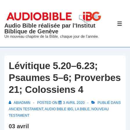
↓
passer
au
Audio Bible réalisée par l'Institut
ME
contenu
Biblique de Genève
principal
Un nouveau chapitre de la Bible, chaque jour de l’année.
Lévitique 5.20–6.23;
Psaumes 5–6; Proverbes
21; Colossiens 4
ABIADMIN
POSTED ON
3 AVRIL 2020
PUBLIÉ DANS
ANCIEN TESTAMENT
,
AUDIO BIBLE IBG
,
LA BIBLE
,
NOUVEAU
TESTAMENT
03 avril