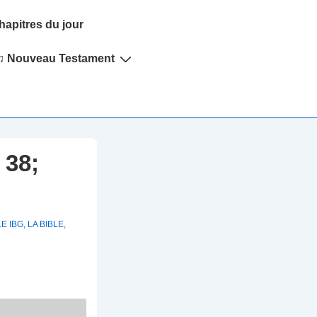
hapitres du jour
♫ Nouveau Testament
 38;
LE IBG
,
LA BIBLE
,