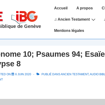
Main
Accueil
A propos
C
Navigation
♫ Ancien Testament
 Biblique de Genève
Mentions légales
nome 10; Psaumes 94; Esaïe
ypse 8
STED ON
6 JUIN 2020
PUBLIÉ DANS
ANCIEN TESTAMENT
,
AUDIO BIB
NT