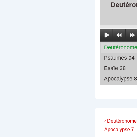
Deutéro
Deutéronome
Psaumes 94
Esaïe 38
Apocalypse 8
Navigati
Previous
‹ Deutéronome
Post
de
Apocalypse 7