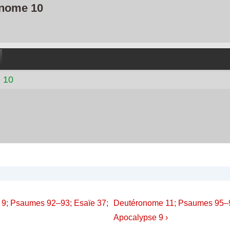
nome 10
 10
on
Next
 9; Psaumes 92–93; Esaïe 37;
Deutéronome 11; Psaumes 95–9
Post
Apocalypse 9 ›