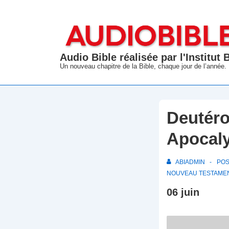
↓
passer
au
contenu
Audio Bible réalisée par l'Institut
principal
Un nouveau chapitre de la Bible, chaque jour de l’année.
Deutéro
Apocal
ABIADMIN
PO
NOUVEAU TESTAME
06 juin