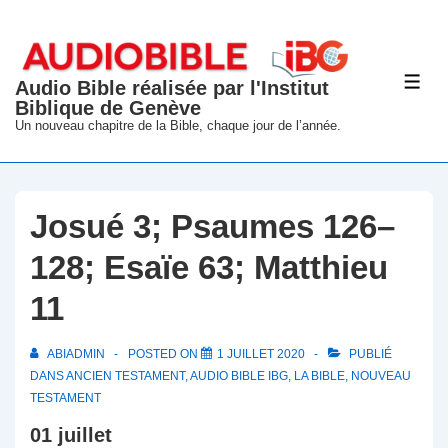
↓
passer
au
Audio Bible réalisée par l'Institut
ME
contenu
Biblique de Genève
principal
Un nouveau chapitre de la Bible, chaque jour de l’année.
Josué 3; Psaumes 126–
128; Esaïe 63; Matthieu
11
ABIADMIN
POSTED ON
1 JUILLET 2020
PUBLIÉ
DANS
ANCIEN TESTAMENT
,
AUDIO BIBLE IBG
,
LA BIBLE
,
NOUVEAU
TESTAMENT
01 juillet